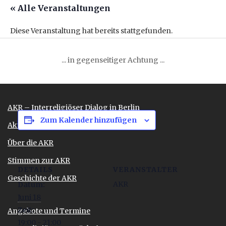
« Alle Veranstaltungen
Diese Veranstaltung hat bereits stattgefunden.
Delegiertenversammlung
... in gegenseitiger Achtung ...
Juni 18 @ 19:00
-
21:00
AKR – Interreligiöser Dialog in Berlin
Zum Kalender hinzufügen
Aktuelles
Über die AKR
Stimmen zur AKR
DETAILS
VERANSTALTER
Geschichte der AKR
AKR
Datum:
Juni 18
Zeit:
Angebote und Termine
19:00 - 21:00