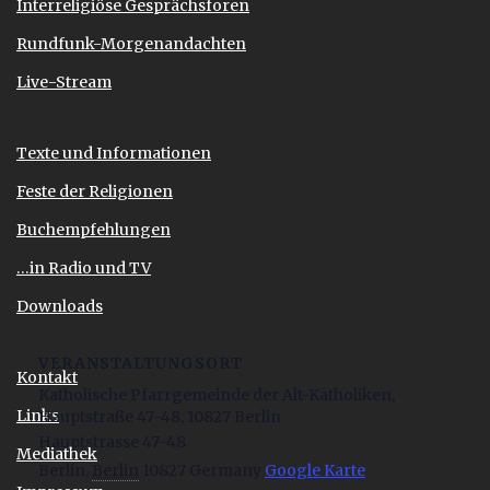
Interreligiöse Gesprächsforen
Rundfunk-Morgenandachten
Live-Stream
Texte und Informationen
Feste der Religionen
Buchempfehlungen
…in Radio und TV
Downloads
VERANSTALTUNGSORT
Kontakt
Katholische Pfarrgemeinde der Alt-Katholiken,
Links
Hauptstraße 47-48, 10827 Berlin
Hauptstrasse 47-48
Mediathek
Berlin
,
Berlin
10827
Germany
Google Karte