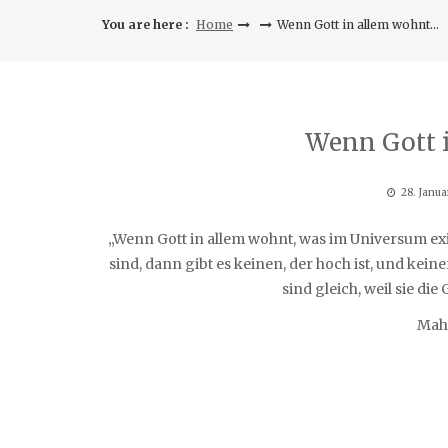
You are here :
Home
Wenn Gott in allem wohnt…
Wenn Gott 
28. Janua
„Wenn Gott in allem wohnt, was im Universum existiert, wenn der Gelehrte wie der Straßenkehrer von Gott
sind, dann gibt es keinen, der hoch ist, und keine
sind gleich, weil sie di
Mah